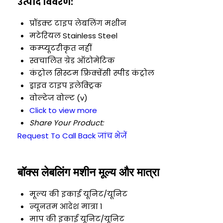
उत्पाद विवरण:
प्रॉडक्ट टाइप
लेबलिंग मशीन
मटेरियल
Stainless Steel
कम्प्यूटरीकृत
नहीं
स्वचालित ग्रेड
ऑटोमेटिक
कंट्रोल सिस्टम
फ़्रिक्वेंसी स्पीड कंट्रोल
ड्राइव टाइप
इलेक्ट्रिक
वोल्टेज
वोल्ट (v)
Click to view more
Share Your Product:
Request To Call Back
जांच भेजें
बॉक्स लेबलिंग मशीन मूल्य और मात्रा
मूल्य की इकाई
यूनिट/यूनिट
न्यूनतम आदेश मात्रा
1
माप की इकाई
यूनिट/यूनिट