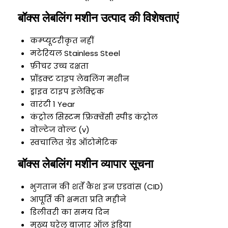
बॉक्स लेबलिंग मशीन उत्पाद की विशेषताएं
कम्प्यूटरीकृत
नहीं
मटेरियल
Stainless Steel
फ़ीचर
उच्च दक्षता
प्रॉडक्ट टाइप
लेबलिंग मशीन
ड्राइव टाइप
इलेक्ट्रिक
वारंटी
1 Year
कंट्रोल सिस्टम
फ़्रिक्वेंसी स्पीड कंट्रोल
वोल्टेज
वोल्ट (v)
स्वचालित ग्रेड
ऑटोमेटिक
बॉक्स लेबलिंग मशीन व्यापार सूचना
भुगतान की शर्तें
कैश इन एडवांस (CID)
आपूर्ति की क्षमता
प्रति महीने
डिलीवरी का समय
दिन
मुख्य घरेलू बाज़ार
ऑल इंडिया