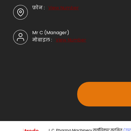
फ़ोन :
View Number
Mr C
(
Manager
)
मोबाइल :
View Number
J. C. Pharma Machinery सर्वाधिकार सुरक्षित.
(उपयो