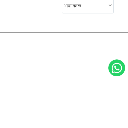
भाषा बदलें
ine
achine
 Machines
 Machines
 Machines
 Machines
 Machines
 Machines
 Machines
 Machines
 Machines