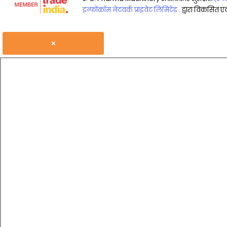
इन्फोकॉम नेटवर्क प्राइवेट लिमिटेड .
द्वारा विकसित एवं
×