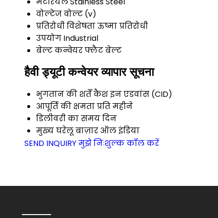
मटेरियल
Stainless Steel
वोल्टेज
वोल्ट (v)
प्रतिरोधी विशेषता
ऊष्मा प्रतिरोधी
उपयोग
Industrial
बेल्ट कन्वेयर
फ्लैट बेल्ट
हैवी ड्यूटी कन्वेयर व्यापार सूचना
भुगतान की शर्तें
कैश इन एडवांस (CID)
आपूर्ति की क्षमता
प्रति महीने
डिलीवरी का समय
दिन
मुख्य घरेलू बाज़ार
ऑल इंडिया
SEND INQUIRY
मुझे निःशुल्क कॉल करें